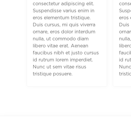
consectetur adipiscing elit.
conse
Suspendisse varius enim in
Suspe
eros elementum tristique.
eros 
Duis cursus, mi quis viverra
Duis 
ornare, eros dolor interdum
ornar
nulla, ut commodo diam
null
libero vitae erat. Aenean
liber
faucibus nibh et justo cursus
fauci
id rutrum lorem imperdiet.
id ru
Nunc ut sem vitae risus
Nunc 
tristique posuere.
trist