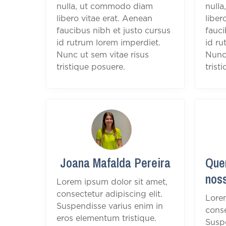
nulla, ut commodo diam
null
libero vitae erat. Aenean
liber
faucibus nibh et justo cursus
fauci
id rutrum lorem imperdiet.
id ru
Nunc ut sem vitae risus
Nunc 
tristique posuere.
trist
Joana Mafalda Pereira
Quer
nos
Lorem ipsum dolor sit amet,
consectetur adipiscing elit.
Lore
Suspendisse varius enim in
conse
eros elementum tristique.
Suspe