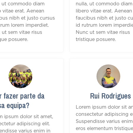
a, ut commodo diam
nulla, ut commodo diam
o vitae erat. Aenean
libero vitae erat. Aenean
bus nibh et justo cursus
faucibus nibh et justo c
trum lorem imperdiet.
id rutrum lorem imperdie
ut sem vitae risus
Nunc ut sem vitae risus
ique posuere.
tristique posuere.
 fazer parte da
Rui Rodrigues
sa equipa?
Lorem ipsum dolor sit a
consectetur adipiscing el
m ipsum dolor sit amet,
Suspendisse varius enim
ctetur adipiscing elit.
eros elementum tristique
ndisse varius enim in