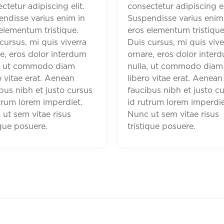
ctetur adipiscing elit.
consectetur adipiscing el
ndisse varius enim in
Suspendisse varius enim
elementum tristique.
eros elementum tristique
cursus, mi quis viverra
Duis cursus, mi quis vive
e, eros dolor interdum
ornare, eros dolor inter
a, ut commodo diam
nulla, ut commodo diam
o vitae erat. Aenean
libero vitae erat. Aenean
bus nibh et justo cursus
faucibus nibh et justo c
trum lorem imperdiet.
id rutrum lorem imperdie
ut sem vitae risus
Nunc ut sem vitae risus
ique posuere.
tristique posuere.