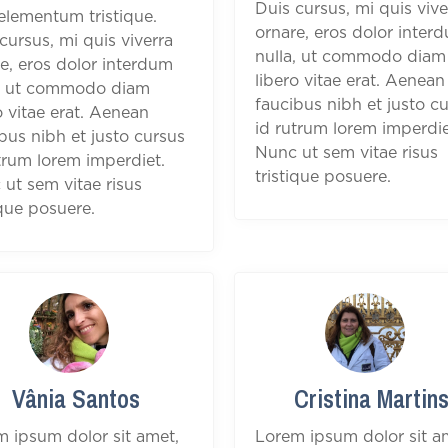
Duis cursus, mi quis vive
elementum tristique.
ornare, eros dolor inter
cursus, mi quis viverra
nulla, ut commodo diam
e, eros dolor interdum
libero vitae erat. Aenean
a, ut commodo diam
faucibus nibh et justo c
o vitae erat. Aenean
id rutrum lorem imperdie
bus nibh et justo cursus
Nunc ut sem vitae risus
trum lorem imperdiet.
tristique posuere.
ut sem vitae risus
ique posuere.
Vânia Santos
Cristina Martin
m ipsum dolor sit amet,
Lorem ipsum dolor sit a