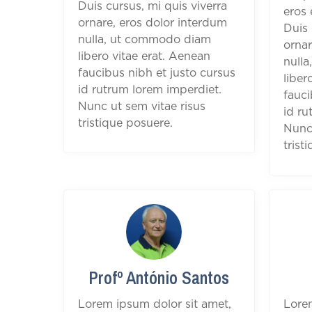
Duis cursus, mi quis viverra
eros 
ornare, eros dolor interdum
Duis 
nulla, ut commodo diam
ornar
libero vitae erat. Aenean
null
faucibus nibh et justo cursus
liber
id rutrum lorem imperdiet.
fauci
Nunc ut sem vitae risus
id ru
tristique posuere.
Nunc 
trist
Profº António Santos
Lorem ipsum dolor sit amet,
Lore